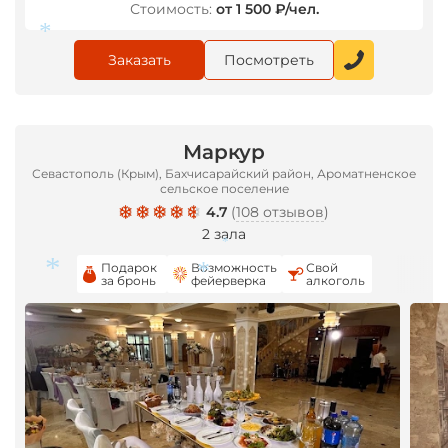
*
Стоимость:
от 1 500 ₽/чел.
Заказать
Посмотреть
*
Маркур
Севастополь (Крым), Бахчисарайский район, Ароматненское
сельское поселение
4.7
(
108 отзывов
)
2 зала
*
Подарок
Возможность
Свой
за бронь
фейерверка
алкоголь
*
*