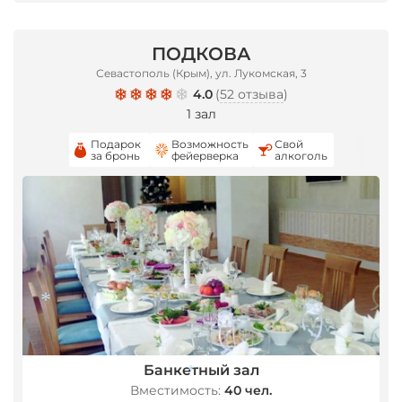
ПОДКОВА
Севастополь (Крым), ул. Лукомская, 3
4.0
(
52 отзыва
)
1 зал
Подарок
Возможность
Свой
за бронь
фейерверка
алкоголь
*
Банкетный зал
Вместимость:
40 чел.