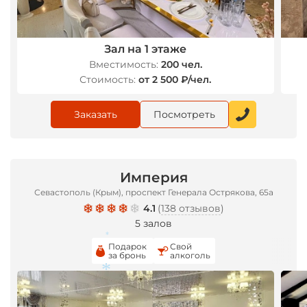
Зал на 1 этаже
Вместимость:
200 чел.
Стоимость:
от 2 500 ₽/чел.
Заказать
Посмотреть
Империя
Севастополь (Крым), проспект Генерала Острякова, 65а
4.1
(
138 отзывов
)
5 залов
Подарок
Свой
*
за бронь
алкоголь
*