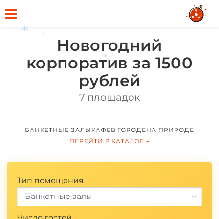
Новогодний
*
*
корпоратив за 1500
*
рублей
7 площадок
БАНКЕТНЫЕ ЗАЛЫ
КАФЕ
В ГОРОДЕ
НА ПРИРОДЕ
ПЕРЕЙТИ В КАТАЛОГ
→
*
Тип помещения
Банкетные залы
Число гостей