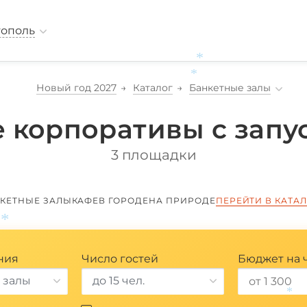
тополь
*
Новый год 2027
Каталог
Банкетные залы
*
 корпоративы с запу
3 площадки
КЕТНЫЕ ЗАЛЫ
КАФЕ
В ГОРОДЕ
НА ПРИРОДЕ
ПЕРЕЙТИ В КАТА
*
ния
Число гостей
Бюджет на 
 залы
до 15 чел.