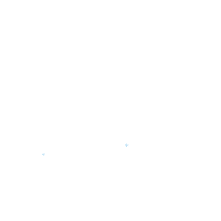
*
*
*