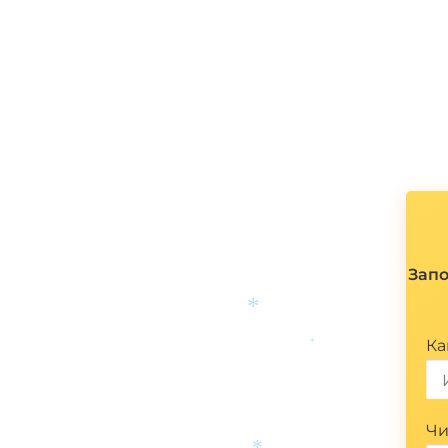
Запо
Ка
*
*
Чи