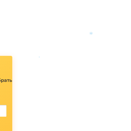
*
*
брать