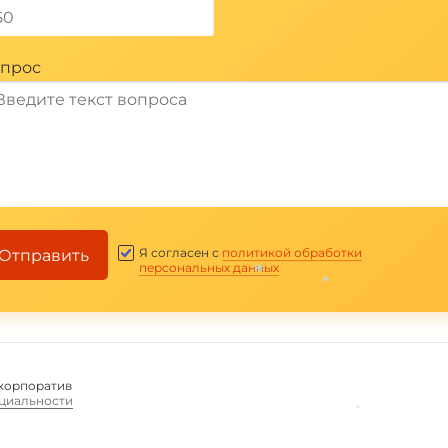
прос
Я согласен с
политикой обработки
Отправить
персональных данных
*
*
корпоратив
циальности
*