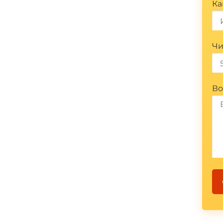
Ка
Чи
Во