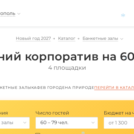
тополь
*
Новый год 2027
Каталог
Банкетные залы
ний корпоратив на 60
4 площадки
*
КЕТНЫЕ ЗАЛЫ
КАФЕ
В ГОРОДЕ
НА ПРИРОДЕ
ПЕРЕЙТИ В КАТА
ния
Число гостей
Бюджет на 
 залы
60 – 79 чел.