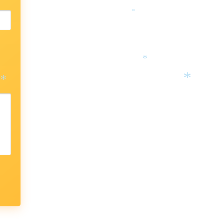
*
*
*
*