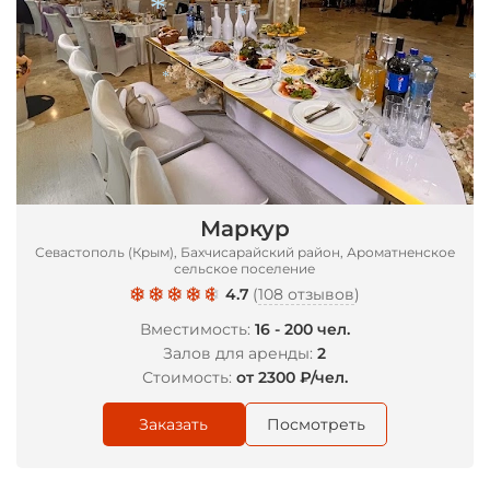
*
*
*
*
Маркур
Севастополь (Крым), Бахчисарайский район, Ароматненское
сельское поселение
4.7
(
108 отзывов
)
Вместимость:
16 - 200 чел.
Залов для аренды:
2
Стоимость:
от 2300 ₽/чел.
Заказать
Посмотреть