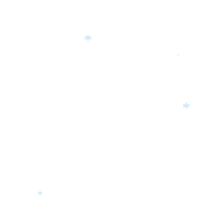
*
*
*
*