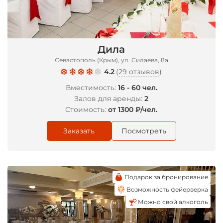
*
Дила
Севастополь (Крым), ул. Силаева, 8а
4.2
(
29 отзывов
)
Вместимость:
16 - 60 чел.
Залов для аренды:
2
Стоимость:
от 1300 ₽/чел.
Заказать
Посмотреть
Подарок за бронирование
Возможность фейерверка
Можно свой алкоголь